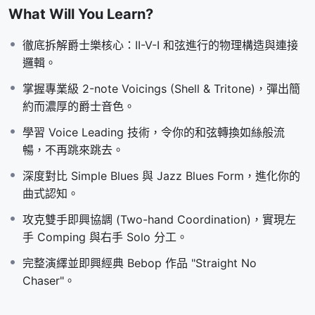
What Will You Learn?
你每週提交嘅錄音，確保你嘅 Voice Leading 同雙手協調完
全達標。
徹底拆解爵士樂核心：II-V-I 和弦進行的物理構造與連接
邏輯。
【5 星期進階路徑：由理論
掌握專業級 2-note Voicings (Shell & Tritone)，彈出簡
到現場 Jam Session】
約而濃厚的爵士音色。
學習 Voice Leading 技術，令你的和弦轉換如絲般流
Week 1：爵士 DNA (II-V-I &
暢，不再跳來跳去。
Voice Leading)
深度對比 Simple Blues 與 Jazz Blues Form，進化你的
曲式認知。
透過 “How High The Moon” 拆解 II-V-I 邏輯。掌
攻克雙手即興協調 (Two-hand Coordination)，實現左
握流暢嘅 Voice Leading，令和弦轉換唔再生硬。
手 Comping 與右手 Solo 分工。
Assignment 01
：錄製指定調性嘅 II-V-I Voice
完整演繹並即興經典 Bebop 作品 "Straight No
Leading 練習。
Chaser"。
Week 2：專業音色 (2-note