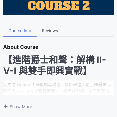
Course Info
Reviews
About Course
【進階爵士和聲：解構 II-
V-I 與雙手即興實戰】
完成咗 Course 1 嘅藍調基礎後，係時候進入爵士樂最核心
嘅語言 ——
II-V-I 和聲邏輯
。本課程將帶領你由簡單嘅 12-
bar Blues 進化到專業級嘅
Jazz Blues
，並以經典名曲
“Straight No Chaser”
作為實戰目標。
Show More
同樣採用
「5 星期錄音作業制」
，Thomas Sir 會親自批改