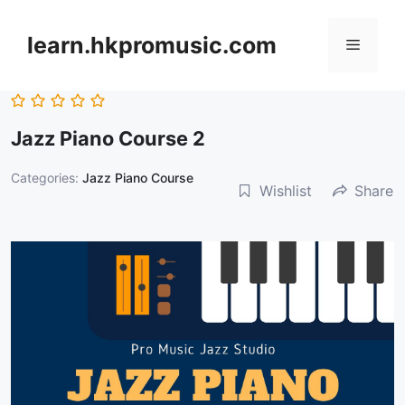
跳
至
learn.hkpromusic.com
選
內
容
單
Jazz Piano Course 2
Categories:
Jazz Piano Course
Wishlist
Share