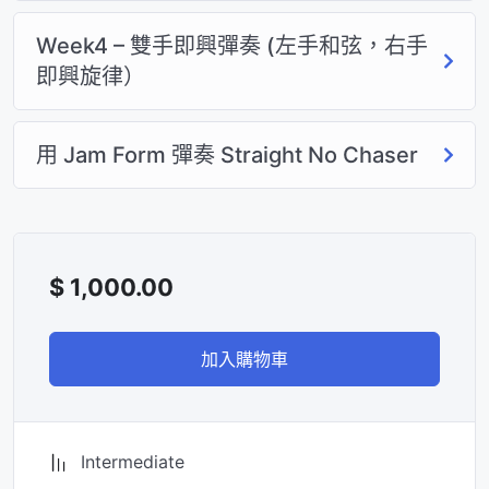
Week 4：聽力與 Solo 語彙
Week4 – 雙手即興彈奏 (左手和弦，右手
(Ear Training & F Blues
即興旋律）
Solo)
訓練爵士耳朵，學習如何喺 F Blues 格式下構建有
用 Jam Form 彈奏 Straight No Chaser
邏輯嘅 Solo 段落。
Assignment 04
：錄製個人 F Blues Solo 練習片
段。
$
1,000.00
Week 5：雙手即興邏輯
(Two-hand Coordination)
加入購物車
解決古典琴手最難嘅關卡：左手 Comping 與右手
即興嘅分工與對話。
Intermediate
Assignment 05
：完整演奏並即興 “Straight No