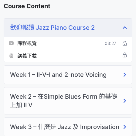
Course Content
Voicings)
學習 Shell & Tritone Voicings。用最少嘅手指，
歡迎報讀 Jazz Piano Course 2
彈出最濃厚嘅「爵士味」。
課程概覽
03:27
Assignment 02
：結合 2-note Voicing 與
Voice Leading 嘅實戰錄音。
講義下載
Week 3：Jazz Blues 進化
Week 1 – II-V-I and 2-note Voicing
論 (Straight No Chaser)
對比 Simple Blues 與 Jazz Blues Form。全面拆
Week 2 – 在Simple Blues Form 的基礎
解 Monk 名曲 “Straight No Chaser”。
上加 II V
Assignment 03
：使用 2-note Voicing 演繹
Straight No Chaser 伴奏。
Week 3 – 什麼是 Jazz 及 Improvisation