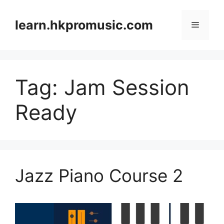
跳
至
learn.hkpromusic.com
選
內
容
單
Tag:
Jam Session
Ready
Jazz Piano Course 2