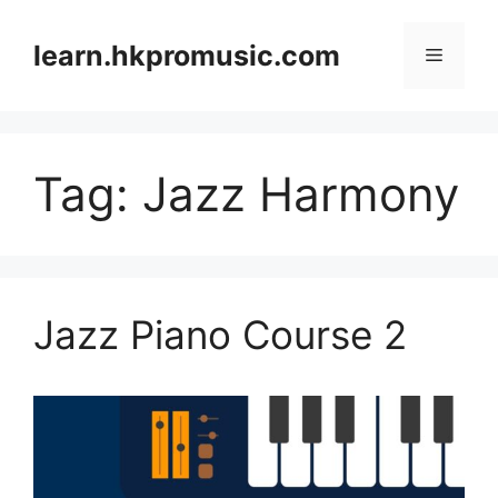
跳
至
learn.hkpromusic.com
選
內
容
單
Tag:
Jazz Harmony
Jazz Piano Course 2