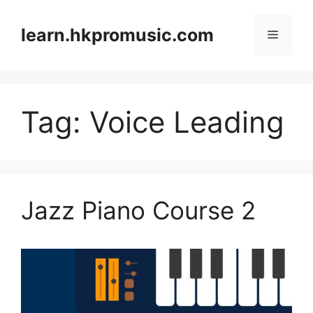
跳
至
learn.hkpromusic.com
選
內
容
單
Tag:
Voice Leading
Jazz Piano Course 2