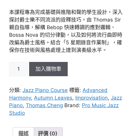
本課程專為完成基礎與進階和聲的學生設計，深入
探討爵士樂不同流派的詮釋技巧。由 Thomas Sir
親自指導，解構 Bebop 快速轉調的應對邏輯、
Bossa Nova 的切分律動，以及如何將流行曲即時
改編為爵士風格。結合「5 星期錄音作業制」，確
保你在技術與風格處理上達到演奏級水平。
Jazz
加入購物車
Piano
Course
4:
分類:
Jazz Piano Course
標籤:
Advanced
Tensions
Harmony
,
Autumn Leaves
,
Improvisation
,
Jazz
&
Piano
,
Thomas Cheng
Brand:
Pro Music Jazz
Open-
Studio
Voicing
數
量
描述
評價 (0)