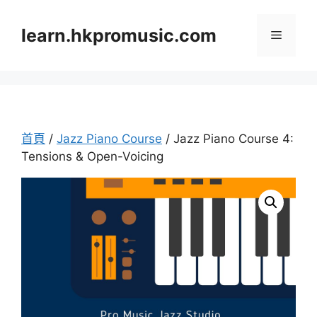
跳
至
learn.hkpromusic.com
選
內
容
單
首頁
/
Jazz Piano Course
/ Jazz Piano Course 4:
Tensions & Open-Voicing