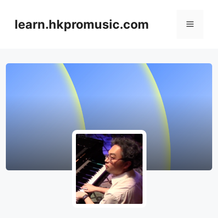
跳
至
learn.hkpromusic.com
選
內
容
單