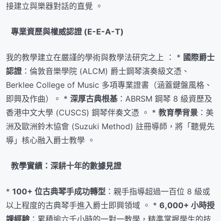
接建立與樂器對話的直覺 。
專業資歷與權威認證 (E-E-A-T)
我的教學建立在嚴謹的學術與教學法研究之上 ： *
國際爵士
認證
：倫敦音樂學院 (ALCM) 爵士鋼琴演奏級文憑、
Berklee College of Music 多項專業證書（涵蓋鍵盤風格、
即興及作曲）。 *
深厚古典根基
：ABRSM 鋼琴 8 級資歷及
香港中文大學 (CUSCS) 鋼琴伴奏文憑 。 *
教育學背景
：美
洲及歐洲鈴木協會 (Suzuki Method) 註冊導師，將「聽覺先
導」核心融入爵士教學 。
教學實績：深耕十年的數據見證
*
100+ 位古典琴手成功轉型
：親手指導超過一百位 8 級或
以上程度的古典琴手進入爵士即興領域 。 *
6,000+ 小時授
課經驗
：累積逾六千小時的一對一教學，精準掌握學生的技