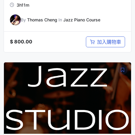
3h11m
By
Thomas Cheng
In
Jazz Piano Course
$
800.00
加入購物車